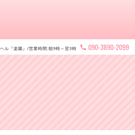
090-3890-2099
call
ヘル『楽園』/営業時間:朝9時～翌3時